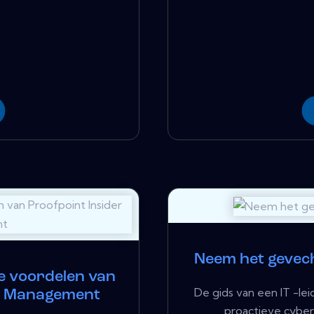
Neem het gevech
e voordelen van
De gids van een IT -le
at Management
proactieve cyberse