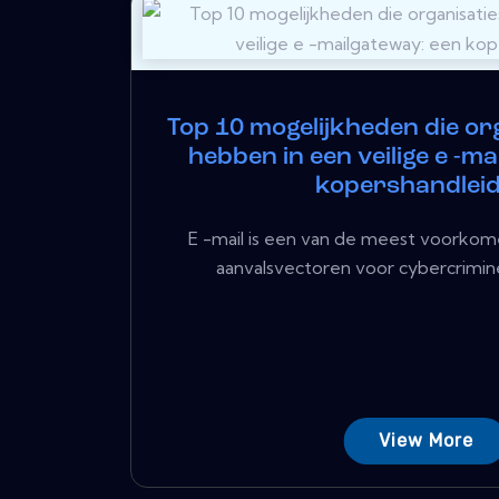
Top 10 mogelijkheden die or
hebben in een veilige e -m
kopershandleid
E -mail is een van de meest voorkom
aanvalsvectoren voor cybercrimine
View More