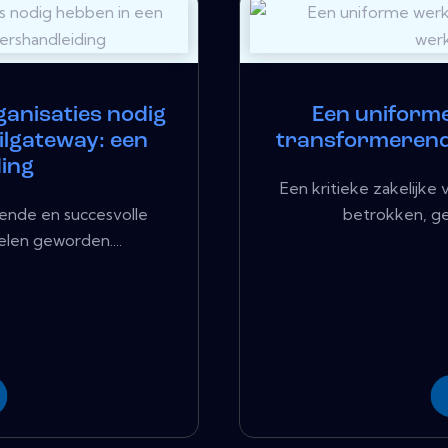
ganisaties nodig
Een uniforme
ailgateway: een
transformeren
ing
Een kritieke zakelijk
ende en succesvolle
betrokken, geï
len geworden....