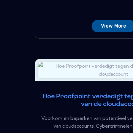
View More
Hoe Proofpoint verdedigt t
van de cloudacc
Voorkom en beperken van potentieel v
van cloudaccounts. Cybercriminelen 