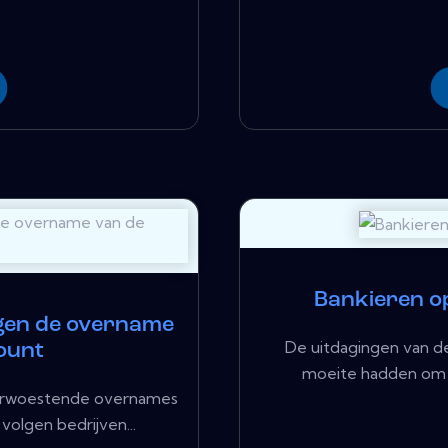
Bankieren o
egen de overname
De uitdagingen van d
ount
moeite hadden om re
erwoestende overnames
volgen bedrijven...