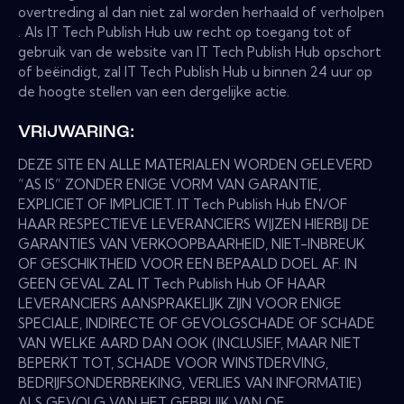
overtreding al dan niet zal worden herhaald of verholpen
. Als IT Tech Publish Hub uw recht op toegang tot of
gebruik van de website van IT Tech Publish Hub opschort
of beëindigt, zal IT Tech Publish Hub u binnen 24 uur op
de hoogte stellen van een dergelijke actie.
VRIJWARING:
DEZE SITE EN ALLE MATERIALEN WORDEN GELEVERD
“AS IS” ZONDER ENIGE VORM VAN GARANTIE,
EXPLICIET OF IMPLICIET. IT Tech Publish Hub EN/OF
HAAR RESPECTIEVE LEVERANCIERS WIJZEN HIERBIJ DE
GARANTIES VAN VERKOOPBAARHEID, NIET-INBREUK
OF GESCHIKTHEID VOOR EEN BEPAALD DOEL AF. IN
GEEN GEVAL ZAL IT Tech Publish Hub OF HAAR
LEVERANCIERS AANSPRAKELIJK ZIJN VOOR ENIGE
SPECIALE, INDIRECTE OF GEVOLGSCHADE OF SCHADE
VAN WELKE AARD DAN OOK (INCLUSIEF, MAAR NIET
BEPERKT TOT, SCHADE VOOR WINSTDERVING,
BEDRIJFSONDERBREKING, VERLIES VAN INFORMATIE)
ALS GEVOLG VAN HET GEBRUIK VAN OF