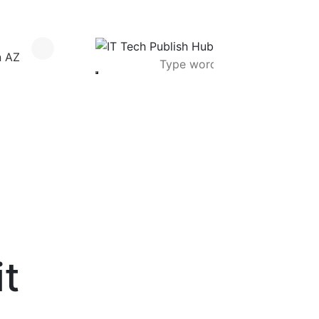
n AZ
it