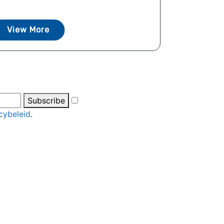
View More
Subscribe
cybeleid
.