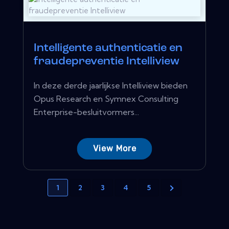
Intelligente authenticatie en
fraudepreventie Intelliview
In deze derde jaarlijkse Intelliview bieden
Opus Research en Symnex Consulting
Enterprise-besluitvormers...
View More
1
2
3
4
5