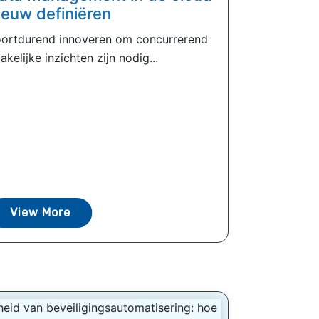
ieuw definiëren
oortdurend innoveren om concurrerend
zakelijke inzichten zijn nodig...
View More