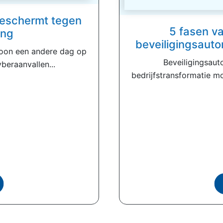
 beschermt tegen
5 fasen v
ing
beveiligingsautom
woon een andere dag op
Beveiligingsaut
beraanvallen...
bedrijfstransformatie mo