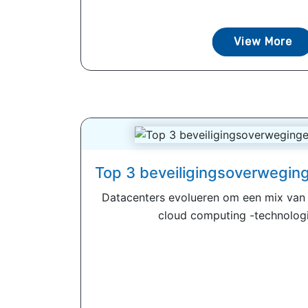
View More
Top 3 beveiligingsoverwegin
Datacenters evolueren om een ​​mix van
cloud computing -technologi