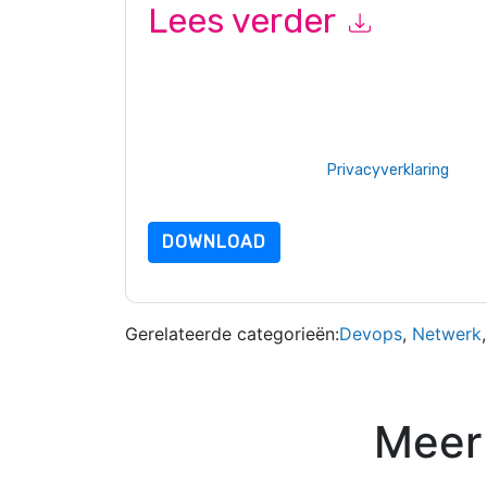
Lees verder
Door dit formulier in te dienen gaat u hiermee a
marketinggerelateerde e-mails of telefonisch. 
websites en communicatie is onderworpen aan hu
Door deze bron aan te vragen gaat u akkoord m
zijn beschermd door onze
Privacyverklaring
. Als
dataprotection@techpublishhub.com
DOWNLOAD
Gerelateerde categorieën:
Devops
,
Netwerk
Meer