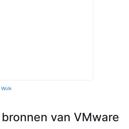
kkoord
VMware
contact met u opnemen
U kunt zich op elk moment afmelden.
VMware
n privacyverklaring.
et onze gebruiksvoorwaarden. Alle gegevens
 u nog vragen heeft, kunt u mailen
,
Wolk
 bronnen van
VMware