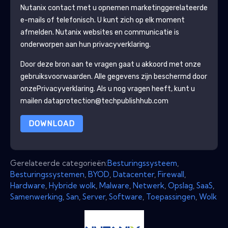
Nutanix
contact met u opnemen marketinggerelateerde
e-mails of telefonisch. U kunt zich op elk moment
afmelden.
Nutanix
websites en communicatie is
onderworpen aan hun privacyverklaring.
Door deze bron aan te vragen gaat u akkoord met onze
gebruiksvoorwaarden. Alle gegevens zijn beschermd door
onze
Privacyverklaring
. Als u nog vragen heeft, kunt u
mailen dataprotection@techpublishhub.com
DOWNLOAD
Gerelateerde categorieën:
Besturingssysteem
,
Besturingssystemen
,
BYOD
,
Datacenter
,
Firewall
,
Hardware
,
Hybride wolk
,
Malware
,
Netwerk
,
Opslag
,
SaaS
,
Samenwerking
,
San
,
Server
,
Software
,
Toepassingen
,
Wolk