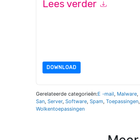
Lees verder
Door dit formulier in te dienen gaat u hiermee a
marketinggerelateerde e-mails of telefonisch. 
Proofpoint
websites en communicatie is onderwo
Door deze bron aan te vragen gaat u akkoord m
zijn beschermd door onze
Privacyverklaring
. Als
dataprotection@techpublishhub.com
DOWNLOAD
Gerelateerde categorieën:
E -mail
,
Malware
,
San
,
Server
,
Software
,
Spam
,
Toepassingen
Wolkentoepassingen
Meer