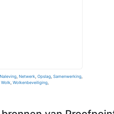
kkoord
Proofpoint
contact met u opnemen
U kunt zich op elk moment afmelden.
rpen aan hun privacyverklaring.
et onze gebruiksvoorwaarden. Alle gegevens
 u nog vragen heeft, kunt u mailen
Naleving
,
Netwerk
,
Opslag
,
Samenwerking
,
,
Wolk
,
Wolkenbeveiliging
,
 bronnen van
Proofpoin