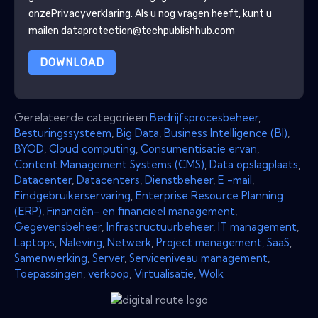
onze
Privacyverklaring
. Als u nog vragen heeft, kunt u
mailen dataprotection@techpublishhub.com
DOWNLOAD
Gerelateerde categorieën:
Bedrijfsprocesbeheer
,
Besturingssysteem
,
Big Data
,
Business Intelligence (BI)
,
BYOD
,
Cloud computing
,
Consumentisatie ervan
,
Content Management Systems (CMS)
,
Data opslagplaats
,
Datacenter
,
Datacenters
,
Dienstbeheer
,
E -mail
,
Eindgebruikerservaring
,
Enterprise Resource Planning
(ERP)
,
Financiën- en financieel management
,
Gegevensbeheer
,
Infrastructuurbeheer
,
IT management
,
Laptops
,
Naleving
,
Netwerk
,
Project management
,
SaaS
,
Samenwerking
,
Server
,
Serviceniveau management
,
Toepassingen
,
verkoop
,
Virtualisatie
,
Wolk