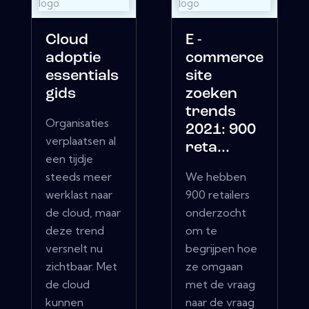
Cloud
E -
adoptie
commerce
essentials
site
gids
zoeken
trends
Organisaties
2021: 900
verplaatsen al
reta...
een tijdje
steeds meer
We hebben
werklast naar
900 retailers
de cloud, maar
onderzocht
deze trend
om te
versnelt nu
begrijpen hoe
zichtbaar. Met
ze omgaan
de cloud
met de vraag
kunnen
naar de vraag