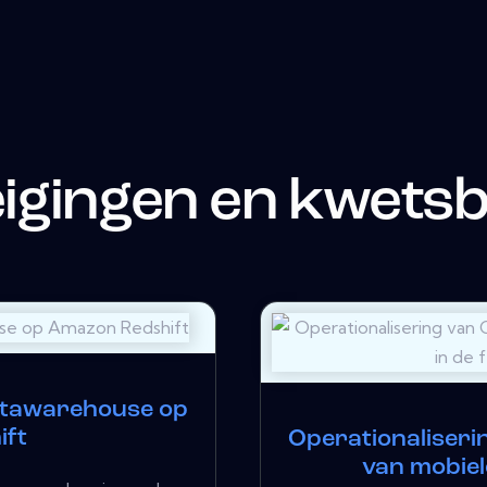
eigingen en kwets
atawarehouse op
ift
Operationaliseri
van mobiele