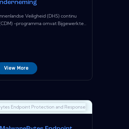
nderneming
innenlandse Veiligheid (DHS) continu
e (CDM) -programma omvat Bijgewerkte...
View More
 MalwareBytes Endpoint