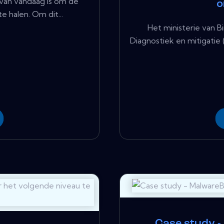
van vandaag is om de
o
 halen. Om dit...
Het ministerie van B
Diagnostiek en mitigati
Case study -