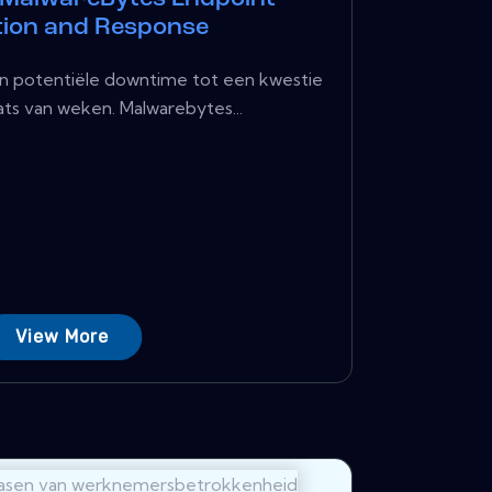
tion and Response
n potentiële downtime tot een kwestie
aats van weken. Malwarebytes...
View More