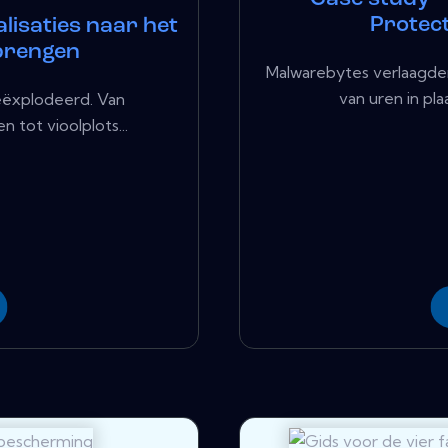
Protec
lisaties naar het
 brengen
Malwarebytes verlaagde
van uren in pl
geëxplodeerd. Van
tot vioolplots...