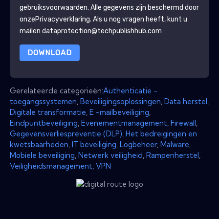
gebruiksvoorwaarden. Alle gegevens zijn beschermd door
onze
Privacyverklaring
. Als u nog vragen heeft, kunt u
mailen dataprotection@techpublishhub.com
DOWNLOAD
Gerelateerde categorieën:
Authenticatie -
toegangssystemen
,
Beveiligingsoplossingen
,
Data herstel
,
Digitale transformatie
,
E -mailbeveiliging
,
Eindpuntbeveiliging
,
Evenementmanagement
,
Firewall
,
Gegevensverliespreventie (DLP)
,
Het bedreigingen en
kwetsbaarheden
,
IT beveiliging
,
Logbeheer
,
Malware
,
Mobiele beveiliging
,
Netwerk veiligheid
,
Rampenherstel
,
Veiligheidsmanagement
,
VPN