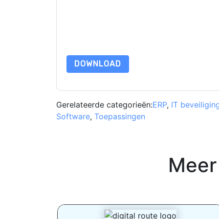
privacyverklaring.
Door deze bron aan te vragen gaat u akkoord m
zijn beschermd door onze
Privacyverklaring
. Als
dataprotection@techpublishhub.com
DOWNLOAD
Gerelateerde categorieën:
ERP
,
IT beveiligin
Software
,
Toepassingen
Meer