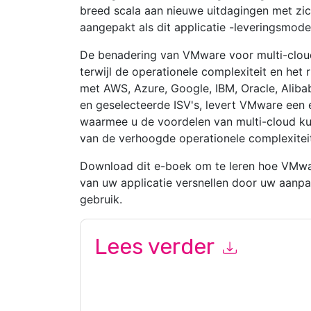
breed scala aan nieuwe uitdagingen met zi
aangepakt als dit applicatie -leveringsmode
De benadering van VMware voor multi-cloud 
terwijl de operationele complexiteit en he
met AWS, Azure, Google, IBM, Oracle, Alib
en geselecteerde ISV's, levert VMware een 
waarmee u de voordelen van multi-cloud ku
van de verhoogde operationele complexiteit 
Download dit e-boek om te leren hoe VMwa
van uw applicatie versnellen door uw aanpa
gebruik.
Lees verder
Door dit formulier in te dienen gaat u hiermee a
u opnemen marketinggerelateerde e-mails of te
afmelden.
Dell Technologies and Intel
websites e