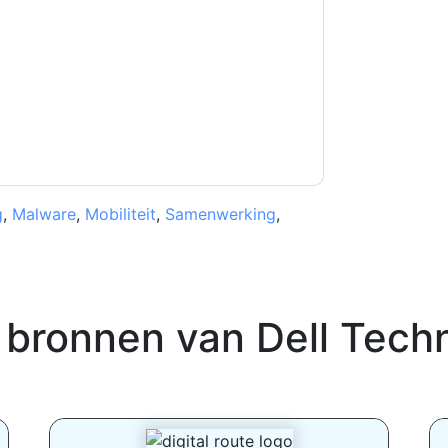
et onze gebruiksvoorwaarden. Alle gegevens
 u nog vragen heeft, kunt u mailen
g
,
Malware
,
Mobiliteit
,
Samenwerking
,
 bronnen van
Dell Techn