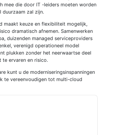
ch mee die door IT -leiders moeten worden
l duurzaam zal zijn.
maakt keuze en flexibiliteit mogelijk,
t risico dramatisch afnemen. Samenwerken
aba, duizenden managed serviceproviders
enkel, verenigd operationeel model
nt plukken zonder het neerwaartse deel
te ervaren en risico.
re kunt u de moderniseringsinspanningen
k te vereenvoudigen tot multi-cloud
kkoord
Dell Technologies and Intel
contact met
lefonisch. U kunt zich op elk moment
n communicatie is onderworpen aan hun