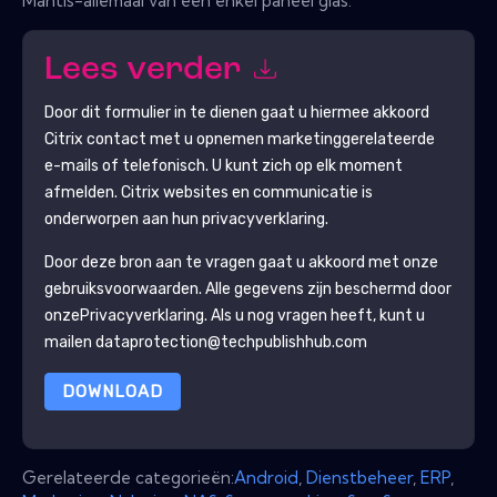
Mantis-allemaal van een enkel paneel glas.
Lees verder
Door dit formulier in te dienen gaat u hiermee akkoord
Citrix
contact met u opnemen marketinggerelateerde
e-mails of telefonisch. U kunt zich op elk moment
afmelden.
Citrix
websites en communicatie is
onderworpen aan hun privacyverklaring.
Door deze bron aan te vragen gaat u akkoord met onze
gebruiksvoorwaarden. Alle gegevens zijn beschermd door
onze
Privacyverklaring
. Als u nog vragen heeft, kunt u
mailen dataprotection@techpublishhub.com
DOWNLOAD
Gerelateerde categorieën:
Android
,
Dienstbeheer
,
ERP
,