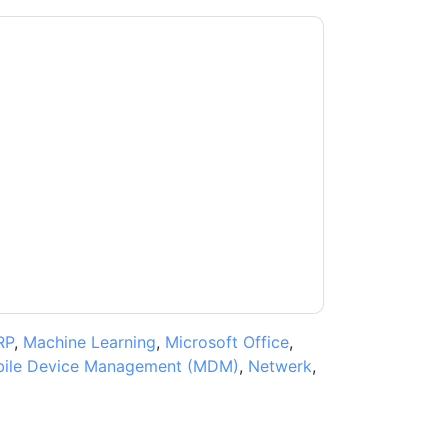
kkoord
Zimperium
contact met u opnemen
U kunt zich op elk moment afmelden.
rpen aan hun privacyverklaring.
et onze gebruiksvoorwaarden. Alle gegevens
 u nog vragen heeft, kunt u mailen
RP
,
Machine Learning
,
Microsoft Office
,
ile Device Management (MDM)
,
Netwerk
,