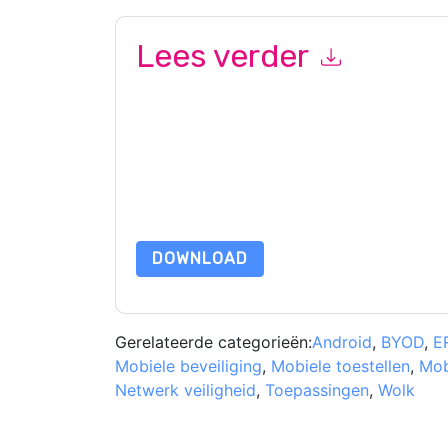
Lees verder
Door dit formulier in te dienen gaat u hiermee a
marketinggerelateerde e-mails of telefonisch. 
Zimperium
websites en communicatie is onderwo
Door deze bron aan te vragen gaat u akkoord m
zijn beschermd door onze
Privacyverklaring
. Als
dataprotection@techpublishhub.com
DOWNLOAD
Gerelateerde categorieën:
Android
,
BYOD
,
E
Mobiele beveiliging
,
Mobiele toestellen
,
Mob
Netwerk veiligheid
,
Toepassingen
,
Wolk