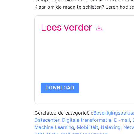
Klaar om de maan te schieten? Leren hoe te
Lees verder
Door dit formulier in te dienen gaat u hiermee a
marketinggerelateerde e-mails of telefonisch. 
websites en communicatie is onderworpen aan hu
Door deze bron aan te vragen gaat u akkoord m
zijn beschermd door onze
Privacyverklaring
. Als
dataprotection@techpublishhub.com
DOWNLOAD
Gerelateerde categorieën:
Beveiligingsoplos
Datacenter
,
Digitale transformatie
,
E -mail
,
Machine Learning
,
Mobiliteit
,
Naleving
,
Net