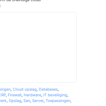
:
kkoord
Zscaler
contact met u opnemen
U kunt zich op elk moment afmelden.
Zscaler
n privacyverklaring.
et onze gebruiksvoorwaarden. Alle gegevens
 u nog vragen heeft, kunt u mailen
singen
,
Cloud opslag
,
Databases
,
ERP
,
Firewall
,
Hardware
,
IT beveiliging
,
werk
,
Opslag
,
San
,
Server
,
Toepassingen
,