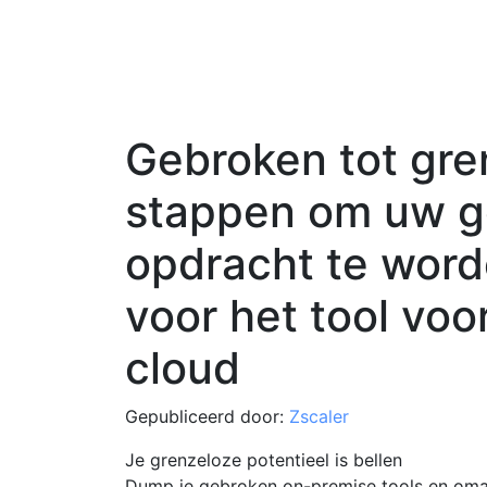
Gebroken tot gre
stappen om uw g
opdracht te wor
voor het tool vo
cloud
Gepubliceerd door:
Zscaler
Je grenzeloze potentieel is bellen
Dump je gebroken on-premise tools en oma