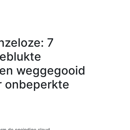
nzeloze: 7
eblukte
den weggegooid
or onbeperkte
rm de oneindige cloud