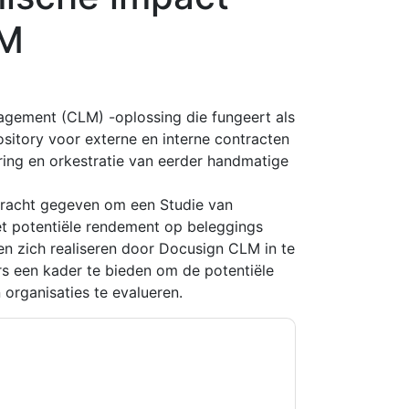
LM
agement (CLM) -oplossing die fungeert als
sitory voor externe en interne contracten
ring en orkestratie van eerder handmatige
racht gegeven om een ​​Studie van
et potentiële rendement op beleggings
n zich realiseren door Docusign CLM in te
rs een kader te bieden om de potentiële
organisaties te evalueren.
kkoord
ServiceNow
contact met u opnemen
U kunt zich op elk moment afmelden.