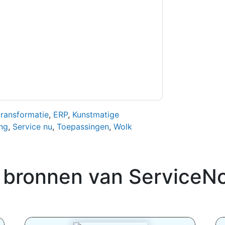
orpen aan hun privacyverklaring.
et onze gebruiksvoorwaarden. Alle gegevens
 u nog vragen heeft, kunt u mailen
transformatie
,
ERP
,
Kunstmatige
ng
,
Service nu
,
Toepassingen
,
Wolk
 bronnen van
ServiceN