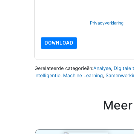
ServiceNow
websites en communicatie is onderw
Door deze bron aan te vragen gaat u akkoord m
zijn beschermd door onze
Privacyverklaring
. Als
dataprotection@techpublishhub.com
DOWNLOAD
Gerelateerde categorieën:
Analyse
,
Digitale 
intelligentie
,
Machine Learning
,
Samenwerki
Meer