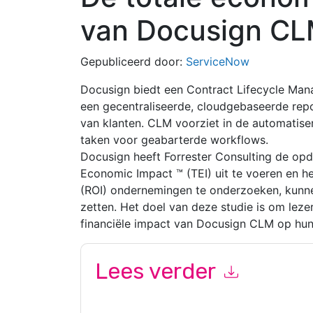
van Docusign C
Gepubliceerd door:
ServiceNow
Docusign biedt een Contract Lifecycle Man
een gecentraliseerde, cloudgebaseerde repo
van klanten. CLM voorziet in de automatise
taken voor geabarterde workflows.
Docusign heeft Forrester Consulting de opd
Economic Impact ™ (TEI) uit te voeren en h
(ROI) ondernemingen te onderzoeken, kunne
zetten. Het doel van deze studie is om leze
financiële impact van Docusign CLM op hun 
Lees verder
Door dit formulier in te dienen gaat u hiermee a
marketinggerelateerde e-mails of telefonisch. 