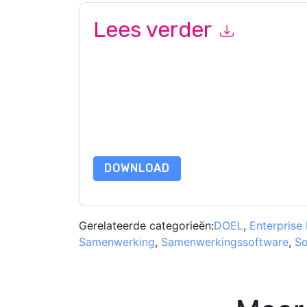
Lees verder
Door dit formulier in te dienen gaat u hiermee a
marketinggerelateerde e-mails of telefonisch. 
websites en communicatie is onderworpen aan hu
Door deze bron aan te vragen gaat u akkoord m
zijn beschermd door onze
Privacyverklaring
. Als
dataprotection@techpublishhub.com
DOWNLOAD
Gerelateerde categorieën:
DOEL
,
Enterprise 
Samenwerking
,
Samenwerkingssoftware
,
So