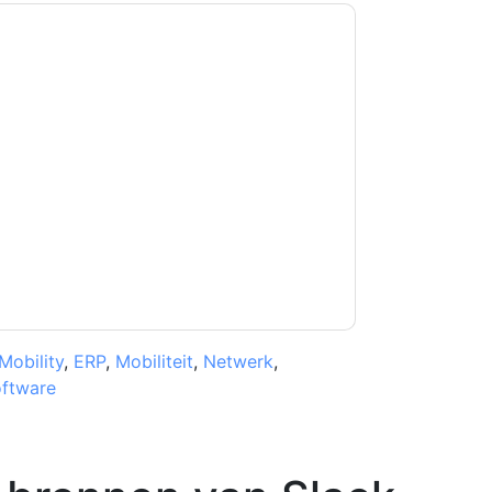
kkoord
Slack
contact met u opnemen
U kunt zich op elk moment afmelden.
Slack
n privacyverklaring.
et onze gebruiksvoorwaarden. Alle gegevens
 u nog vragen heeft, kunt u mailen
Mobility
,
ERP
,
Mobiliteit
,
Netwerk
,
ftware