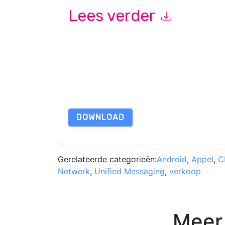
Lees verder
Door dit formulier in te dienen gaat u hiermee a
marketinggerelateerde e-mails of telefonisch. 
Corporate
websites en communicatie is onderwor
Door deze bron aan te vragen gaat u akkoord m
zijn beschermd door onze
Privacyverklaring
. Als
dataprotection@techpublishhub.com
DOWNLOAD
Gerelateerde categorieën:
Android
,
Appel
,
C
Netwerk
,
Unified Messaging
,
verkoop
Meer