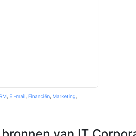
kkoord
IT Corporate
contact met u opnemen
U kunt zich op elk moment afmelden.
IT
pen aan hun privacyverklaring.
et onze gebruiksvoorwaarden. Alle gegevens
 u nog vragen heeft, kunt u mailen
RM
,
E -mail
,
Financiën
,
Marketing
,
 bronnen van
IT Corpor