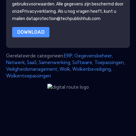
gebruiksvoorwaarden. Alle gegevens zijn beschermd door
onze
Privacyverklaring
. Als u nog vragen heeft, kunt u
mailen dataprotection@techpublishhub.com
DOWNLOAD
Gerelateerde categorieën:
ERP
,
Gegevensbeheer
,
Netwerk
,
SaaS
,
Samenwerking
,
Software
,
Toepassingen
,
Veiligheidsmanagement
,
Wolk
,
Wolkenbeveiliging
,
Wolkentoepassingen