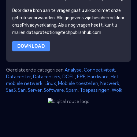
Door deze bron aan te vragen gaat u akkoord met onze
gebruiksvoorwaarden. Alle gegevens zijn beschermd door
onze
Privacyverklaring
. Als u nog vragen heeft, kunt u
mailen dataprotection@techpublishhub.com
DOWNLOAD
Gerelateerde categorieën:
Analyse
,
Connectiviteit
,
Datacenter
,
Datacenters
,
DOEL
,
ERP
,
Hardware
,
Het
mobiele netwerk
,
Linux
,
Mobiele toestellen
,
Netwerk
,
SaaS
,
San
,
Server
,
Software
,
Spam
,
Toepassingen
,
Wolk