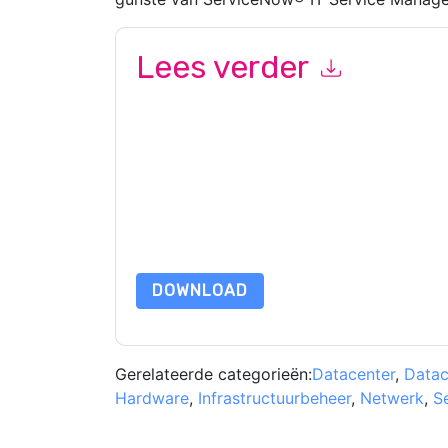
Lees verder
Door dit formulier in te dienen gaat u hiermee a
u opnemen marketinggerelateerde e-mails of te
afmelden.
Dell Technologies and Intel
websites e
privacyverklaring.
Door deze bron aan te vragen gaat u akkoord m
zijn beschermd door onze
Privacyverklaring
. Als
dataprotection@techpublishhub.com
DOWNLOAD
Gerelateerde categorieën:
Datacenter
,
Datac
Hardware
,
Infrastructuurbeheer
,
Netwerk
,
S