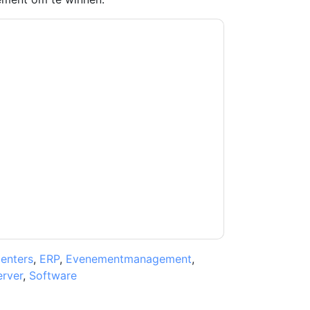
kkoord
Dell Technologies and Intel
contact met
lefonisch. U kunt zich op elk moment
n communicatie is onderworpen aan hun
et onze gebruiksvoorwaarden. Alle gegevens
 u nog vragen heeft, kunt u mailen
enters
,
ERP
,
Evenementmanagement
,
erver
,
Software