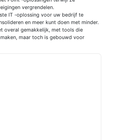
reigingen vergrendelen.
te IT -oplossing voor uw bedrijf te
onsolideren en meer kunt doen met minder.
t overal gemakkelijk, met tools die
e maken, maar toch is gebouwd voor
kkoord
NICE
contact met u opnemen
U kunt zich op elk moment afmelden.
NICE
n privacyverklaring.
et onze gebruiksvoorwaarden. Alle gegevens
 u nog vragen heeft, kunt u mailen