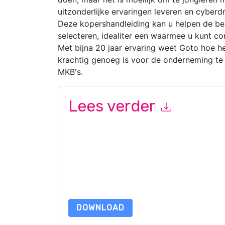
uitzonderlijke ervaringen leveren en cyberd
Deze kopershandleiding kan u helpen de bes
selecteren, idealiter een waarmee u kunt c
Met bijna 20 jaar ervaring weet Goto hoe he
krachtig genoeg is voor de onderneming t
MKB's.
Lees verder
Door dit formulier in te dienen gaat u hiermee a
marketinggerelateerde e-mails of telefonisch. 
websites en communicatie is onderworpen aan hu
Door deze bron aan te vragen gaat u akkoord m
zijn beschermd door onze
Privacyverklaring
. Als
dataprotection@techpublishhub.com
DOWNLOAD