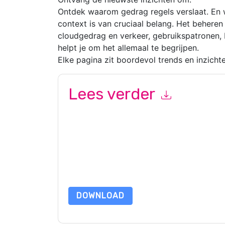
Ontdek waarom gedrag regels verslaat. En 
context is van cruciaal belang. Het beheren
cloudgedrag en verkeer, gebruikspatronen,
helpt je om het allemaal te begrijpen.
Elke pagina zit boordevol trends en inzicht
Lees verder
Door dit formulier in te dienen gaat u hiermee a
marketinggerelateerde e-mails of telefonisch. 
websites en communicatie is onderworpen aan hu
Door deze bron aan te vragen gaat u akkoord m
zijn beschermd door onze
Privacyverklaring
. Als
dataprotection@techpublishhub.com
DOWNLOAD