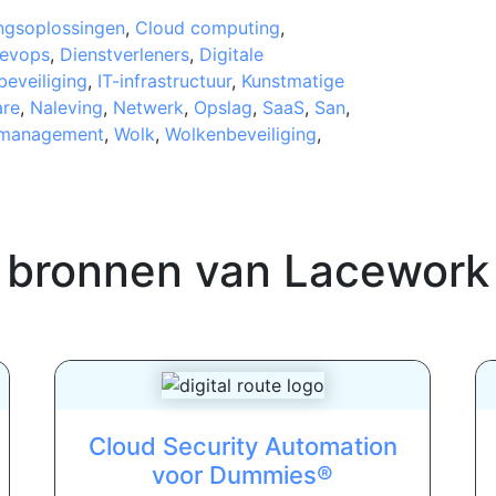
ingsoplossingen
,
Cloud computing
,
evops
,
Dienstverleners
,
Digitale
beveiliging
,
IT-infrastructuur
,
Kunstmatige
re
,
Naleving
,
Netwerk
,
Opslag
,
SaaS
,
San
,
smanagement
,
Wolk
,
Wolkenbeveiliging
,
 bronnen van
Lacework
Cloud Security Automation
voor Dummies®