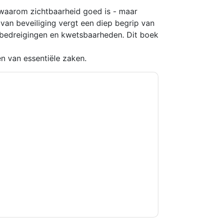
waarom zichtbaarheid goed is - maar
 van beveiliging vergt een diep begrip van
 bedreigingen en kwetsbaarheden. Dit boek
en van essentiële zaken.
kkoord
Lacework
contact met u opnemen
U kunt zich op elk moment afmelden.
Lacework
n privacyverklaring.
et onze gebruiksvoorwaarden. Alle gegevens
 u nog vragen heeft, kunt u mailen