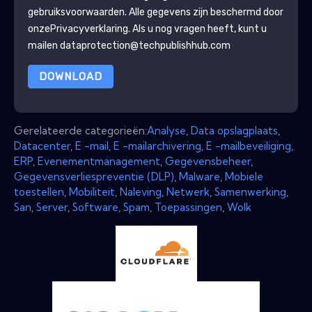
gebruiksvoorwaarden. Alle gegevens zijn beschermd door
onze
Privacyverklaring
. Als u nog vragen heeft, kunt u
mailen dataprotection@techpublishhub.com
DOWNLOAD
Gerelateerde categorieën:
Analyse
,
Data opslagplaats
,
Datacenter
,
E -mail
,
E -mailarchivering
,
E -mailbeveiliging
,
ERP
,
Evenementmanagement
,
Gegevensbeheer
,
Gegevensverliespreventie (DLP)
,
Malware
,
Mobiele
toestellen
,
Mobiliteit
,
Naleving
,
Netwerk
,
Samenwerking
,
San
,
Server
,
Software
,
Spam
,
Toepassingen
,
Wolk