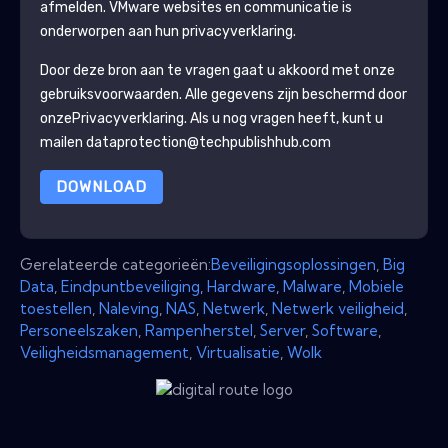
afmelden.
VMware
websites en communicatie is
onderworpen aan hun privacyverklaring.
Door deze bron aan te vragen gaat u akkoord met onze
gebruiksvoorwaarden. Alle gegevens zijn beschermd door
onze
Privacyverklaring
. Als u nog vragen heeft, kunt u
mailen dataprotection@techpublishhub.com
DOWNLOAD
Gerelateerde categorieën:
Beveiligingsoplossingen
,
Big
Data
,
Eindpuntbeveiliging
,
Hardware
,
Malware
,
Mobiele
toestellen
,
Naleving
,
NAS
,
Netwerk
,
Netwerk veiligheid
,
Personeelszaken
,
Rampenherstel
,
Server
,
Software
,
Veiligheidsmanagement
,
Virtualisatie
,
Wolk