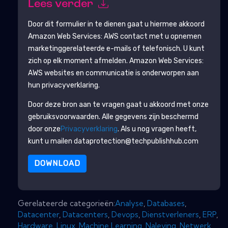
Lees verder
Door dit formulier in te dienen gaat u hiermee akkoord
Amazon Web Services: AWS
contact met u opnemen
marketinggerelateerde e-mails of telefonisch. U kunt
zich op elk moment afmelden.
Amazon Web Services:
AWS
websites en communicatie is onderworpen aan
hun privacyverklaring.
Door deze bron aan te vragen gaat u akkoord met onze
gebruiksvoorwaarden. Alle gegevens zijn beschermd
door onze
Privacyverklaring
. Als u nog vragen heeft,
kunt u mailen dataprotection@techpublishhub.com
DOWNLOAD
Gerelateerde categorieën:
Analyse
,
Databases
,
Datacenter
,
Datacenters
,
Devops
,
Dienstverleners
,
ERP
,
Hardware
,
Linux
,
Machine Learning
,
Naleving
,
Netwerk
,