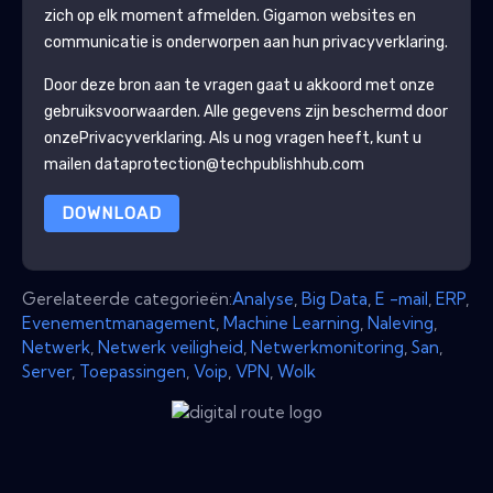
zich op elk moment afmelden.
Gigamon
websites en
communicatie is onderworpen aan hun privacyverklaring.
Door deze bron aan te vragen gaat u akkoord met onze
gebruiksvoorwaarden. Alle gegevens zijn beschermd door
onze
Privacyverklaring
. Als u nog vragen heeft, kunt u
mailen dataprotection@techpublishhub.com
DOWNLOAD
Gerelateerde categorieën:
Analyse
,
Big Data
,
E -mail
,
ERP
,
Evenementmanagement
,
Machine Learning
,
Naleving
,
Netwerk
,
Netwerk veiligheid
,
Netwerkmonitoring
,
San
,
Server
,
Toepassingen
,
Voip
,
VPN
,
Wolk