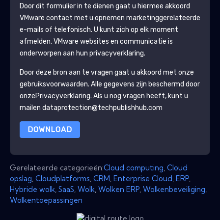
Door dit formulier in te dienen gaat u hiermee akkoord
VMware
contact met u opnemen marketinggerelateerde
e-mails of telefonisch. U kunt zich op elk moment
afmelden.
VMware
websites en communicatie is
onderworpen aan hun privacyverklaring.
Door deze bron aan te vragen gaat u akkoord met onze
gebruiksvoorwaarden. Alle gegevens zijn beschermd door
onze
Privacyverklaring
. Als u nog vragen heeft, kunt u
mailen dataprotection@techpublishhub.com
DOWNLOAD
Gerelateerde categorieën:
Cloud computing
,
Cloud
opslag
,
Cloudplatforms
,
CRM
,
Enterprise Cloud
,
ERP
,
Hybride wolk
,
SaaS
,
Wolk
,
Wolken ERP
,
Wolkenbeveiliging
,
Wolkentoepassingen