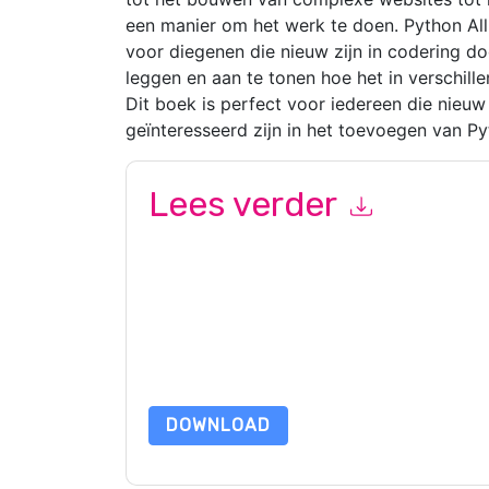
een manier om het werk te doen. Python Al
voor diegenen die nieuw zijn in codering do
leggen en aan te tonen hoe het in verschill
Dit boek is perfect voor iedereen die nieuw
geïnteresseerd zijn in het toevoegen van P
Lees verder
Door dit formulier in te dienen gaat u hiermee a
marketinggerelateerde e-mails of telefonisch. 
ServiceNow
websites en communicatie is onderw
Door deze bron aan te vragen gaat u akkoord m
zijn beschermd door onze
Privacyverklaring
. Als
dataprotection@techpublishhub.com
DOWNLOAD