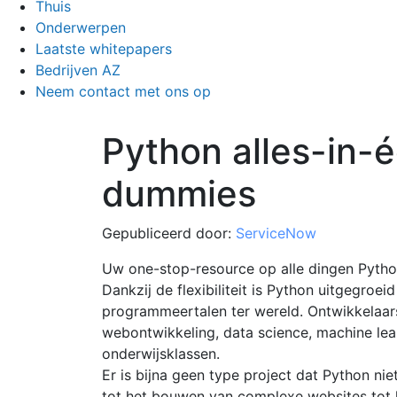
Thuis
Onderwerpen
Laatste whitepapers
Bedrijven AZ
Neem contact met ons op
Python alles-in-
dummies
Gepubliceerd door:
ServiceNow
Uw one-stop-resource op alle dingen Pytho
Dankzij de flexibiliteit is Python uitgegroe
programmeertalen ter wereld. Ontwikkelaars
webontwikkeling, data science, machine lear
onderwijsklassen.
Er is bijna geen type project dat Python ni
tot het bouwen van complexe websites tot h