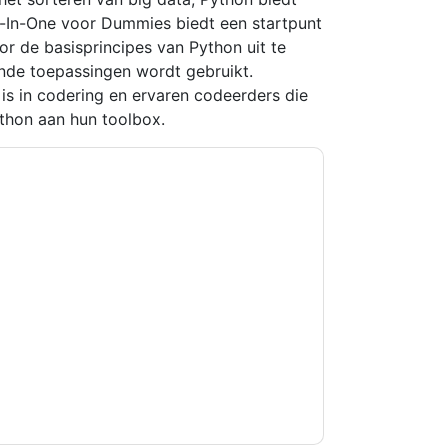
l-In-One voor Dummies biedt een startpunt
or de basisprincipes van Python uit te
ende toepassingen wordt gebruikt.
 is in codering en ervaren codeerders die
ython aan hun toolbox.
kkoord
ServiceNow
contact met u opnemen
U kunt zich op elk moment afmelden.
orpen aan hun privacyverklaring.
et onze gebruiksvoorwaarden. Alle gegevens
 u nog vragen heeft, kunt u mailen