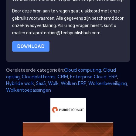
Door deze bron aan te vragen gaat u akkoord met onze
gebruiksvoorwaarden. Alle gegevens zijn beschermd door
onze
Privacyverklaring
. Als u nog vragen heeft, kunt u
mailen dataprotection@techpublishhub.com
DOWNLOAD
Gerelateerde categorieën:
Cloud computing
,
Cloud
opslag
,
Cloudplatforms
,
CRM
,
Enterprise Cloud
,
ERP
,
Hybride wolk
,
SaaS
,
Wolk
,
Wolken ERP
,
Wolkenbeveiliging
,
Wolkentoepassingen