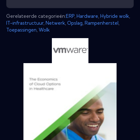
Gerelateerde categorieën:
ERP
,
Hardware
,
Hybride wolk
,
IT-infrastructuur
,
Netwerk
,
Opslag
,
Rampenherstel
,
Toepassingen
,
Wolk