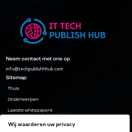
Neem contact met ons op
info@techpublishhhub.com
Sitemap
Thuis
Onderwerpen
Laatste whitepapers
Bedrijven AZ
Wij waarderen uw privacy