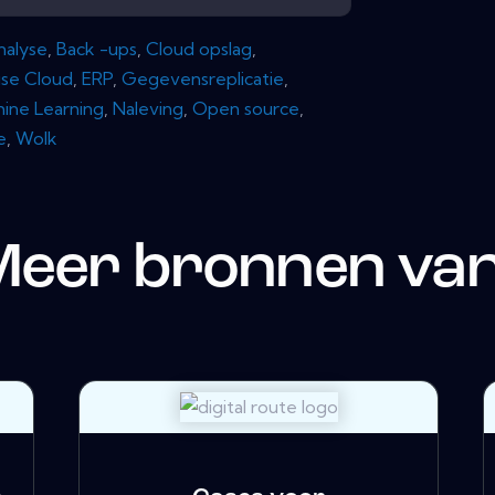
nalyse
,
Back -ups
,
Cloud opslag
,
ise Cloud
,
ERP
,
Gegevensreplicatie
,
ine Learning
,
Naleving
,
Open source
,
e
,
Wolk
Meer bronnen va