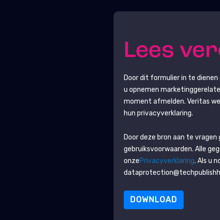
Lees ve
Door dit formulier in te diene
u opnemen marketinggerelateer
moment afmelden.
Veritas
we
hun privacyverklaring.
Door deze bron aan te vragen
gebruiksvoorwaarden. Alle ge
onze
Privacyverklaring
. Als u 
dataprotection@techpublish
DOWNLOAD