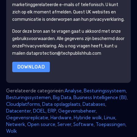
marketinggerelateerde e-mails of telefonisch. U kunt
zich op elk moment afmelden.
Quest UK
websites en
communicatie is onderworpen aan hun privacyverklaring.
Door deze bron aan te vragen gaat u akkoord met onze
gebruiksvoorwaarden. Alle gegevens zijn beschermd door
onze
Privacyverklaring
. Als u nog vragen heeft, kunt u
mailen dataprotection@techpublishhub.com
DOWNLOAD
Gerelateerde categorieën:
Analyse
,
Besturingssysteem
,
Besturingssystemen
,
Big Data
,
Business Intelligence (BI)
,
Cloudplatforms
,
Data opslagplaats
,
Databases
,
Datacenter
,
DOEL
,
ERP
,
Gegevensbeheer
,
Gegevensreplicatie
,
Hardware
,
Hybride wolk
,
Linux
,
Netwerk
,
Open source
,
Server
,
Software
,
Toepassingen
,
Wolk