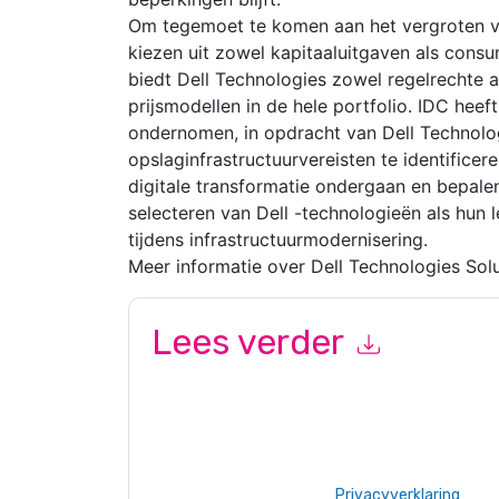
Om tegemoet te komen aan het vergroten v
kiezen uit zowel kapitaaluitgaven als cons
biedt Dell Technologies zowel regelrechte
prijsmodellen in de hele portfolio. IDC hee
ondernomen, in opdracht van Dell Technolog
opslaginfrastructuurvereisten te identificer
digitale transformatie ondergaan en bepalen
selecteren van Dell -technologieën als hun 
tijdens infrastructuurmodernisering.
Meer informatie over Dell Technologies Sol
Lees verder
Door dit formulier in te dienen gaat u hiermee a
opnemen marketinggerelateerde e-mails of tele
Dell Technologies
websites en communicatie is o
Door deze bron aan te vragen gaat u akkoord m
zijn beschermd door onze
Privacyverklaring
. Als