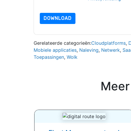
dataprotection@techpublishhub.com
DOWNLOAD
Gerelateerde categorieën:
Cloudplatforms
,
D
Mobiele applicaties
,
Naleving
,
Netwerk
,
Saa
Toepassingen
,
Wolk
Meer