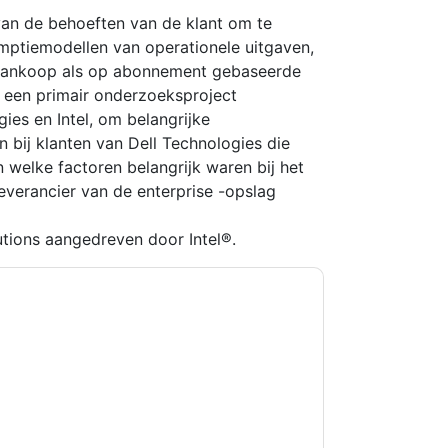
an de behoeften van de klant om te
umptiemodellen van operationele uitgaven,
 aankoop als op abonnement gebaseerde
ft een primair onderzoeksproject
ies en Intel, om belangrijke
en bij klanten van Dell Technologies die
 welke factoren belangrijk waren bij het
leverancier van de enterprise -opslag
utions aangedreven door Intel®.
kkoord
Dell Technologies
contact met u
fonisch. U kunt zich op elk moment afmelden.
nderworpen aan hun privacyverklaring.
et onze gebruiksvoorwaarden. Alle gegevens
 u nog vragen heeft, kunt u mailen