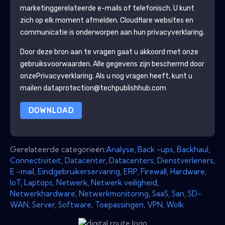
marketinggerelateerde e-mails of telefonisch. U kunt
zich op elk moment afmelden.
Cloudflare
websites en
communicatie is onderworpen aan hun privacyverklaring.
Door deze bron aan te vragen gaat u akkoord met onze
gebruiksvoorwaarden. Alle gegevens zijn beschermd door
onze
Privacyverklaring
. Als u nog vragen heeft, kunt u
mailen dataprotection@techpublishhub.com
DOWNLOAD
Gerelateerde categorieën:
Analyse
,
Back -ups
,
Backhaul
,
Connectiviteit
,
Datacenter
,
Datacenters
,
Dienstverleners
,
E -mail
,
Eindgebruikerservaring
,
ERP
,
Firewall
,
Hardware
,
IoT
,
Laptops
,
Netwerk
,
Netwerk veiligheid
,
Netwerkhardware
,
Netwerkmonitoring
,
SaaS
,
San
,
SD-
WAN
,
Server
,
Software
,
Toepassingen
,
VPN
,
Wolk