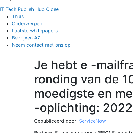
IT Tech Publish Hub
Close
Thuis
Onderwerpen
Laatste whitepapers
Bedrijven AZ
Neem contact met ons op
Je hebt e -mailfr
ronding van de 10
moedigste en me
-oplichting: 2022
Gepubliceerd door:
ServiceNow
Business E -mailcompromis (BEC) Fraude tref