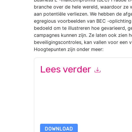
branche over de hele wereld, waardoor ze w
aan potentiële verliezen. We hebben de af
egregious voorbeelden van BEC -oplichting 
bedoeld om te illustreren hoe gevarieerd, ge
campagnes kunnen zijn. Ze laten ook zien ho
beveiligingscontroles, kan vallen voor een
Hoogtepunten zijn onder meer:
Lees verder
Door dit formulier in te dienen gaat u hiermee a
marketinggerelateerde e-mails of telefonisch. 
ServiceNow
websites en communicatie is onderw
Door deze bron aan te vragen gaat u akkoord m
zijn beschermd door onze
Privacyverklaring
. Als
dataprotection@techpublishhub.com
DOWNLOAD