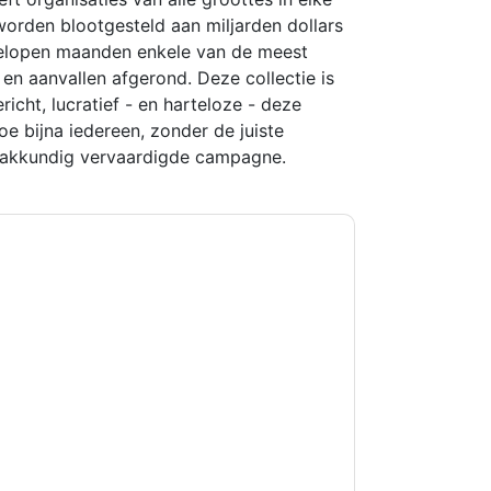
orden blootgesteld aan miljarden dollars
gelopen maanden enkele van de meest
en aanvallen afgerond. Deze collectie is
richt, lucratief - en harteloze - deze
e bijna iedereen, zonder de juiste
 vakkundig vervaardigde campagne.
kkoord
ServiceNow
contact met u opnemen
U kunt zich op elk moment afmelden.
orpen aan hun privacyverklaring.
et onze gebruiksvoorwaarden. Alle gegevens
 u nog vragen heeft, kunt u mailen