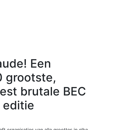
aude! Een
 grootste,
est brutale BEC
 editie
t organisaties van alle groottes in elke