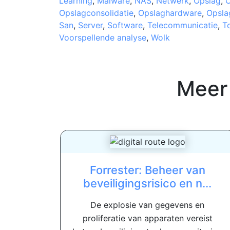
Learning
,
Malware
,
NAS
,
Netwerk
,
Opslag
,
O
Opslagconsolidatie
,
Opslaghardware
,
Opsla
San
,
Server
,
Software
,
Telecommunicatie
,
T
Voorspellende analyse
,
Wolk
Meer
Forrester: Beheer van
beveiligingsrisico en n...
De explosie van gegevens en
proliferatie van apparaten vereist