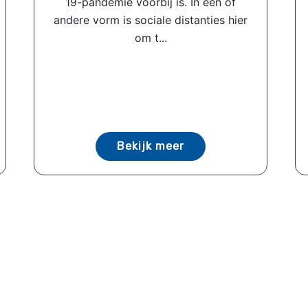
19-pandemie voorbij is. In een of
andere vorm is sociale distanties hier
om t...
Bekijk meer