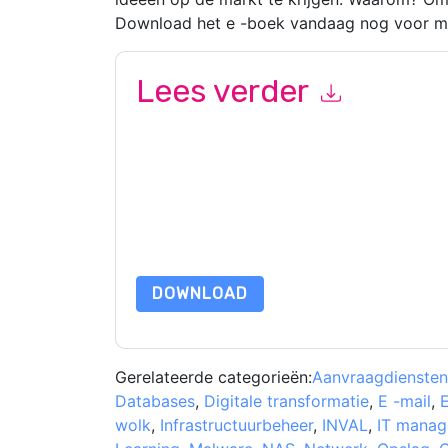
Download het e -boek vandaag nog voor me
Lees verder
Door dit formulier in te dienen gaat u hiermee a
opnemen marketinggerelateerde e-mails of tele
Dell Technologies
websites en communicatie is o
Door deze bron aan te vragen gaat u akkoord m
zijn beschermd door onze
Privacyverklaring
. Als
dataprotection@techpublishhub.com
DOWNLOAD
Gerelateerde categorieën:
Aanvraagdiensten
Databases
,
Digitale transformatie
,
E -mail
,
wolk
,
Infrastructuurbeheer
,
INVAL
,
IT mana