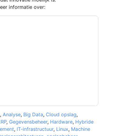
er informatie over:
kkoord
Dell Technologies
contact met u
fonisch. U kunt zich op elk moment afmelden.
nderworpen aan hun privacyverklaring.
et onze gebruiksvoorwaarden. Alle gegevens
 u nog vragen heeft, kunt u mailen
,
Analyse
,
Big Data
,
Cloud opslag
,
ERP
,
Gegevensbeheer
,
Hardware
,
Hybride
gement
,
IT-infrastructuur
,
Linux
,
Machine