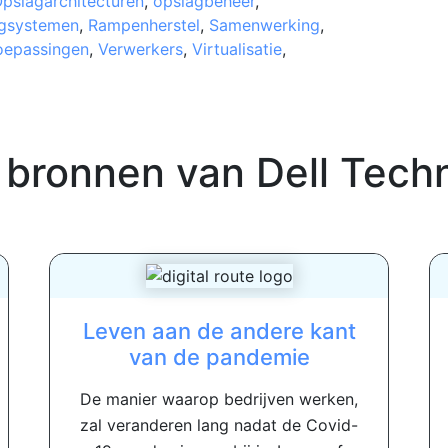
pslagarchitecturen
,
opslagbeheer
,
gsystemen
,
Rampenherstel
,
Samenwerking
,
oepassingen
,
Verwerkers
,
Virtualisatie
,
 bronnen van
Dell Tech
Leven aan de andere kant
van de pandemie
De manier waarop bedrijven werken,
zal veranderen lang nadat de Covid-