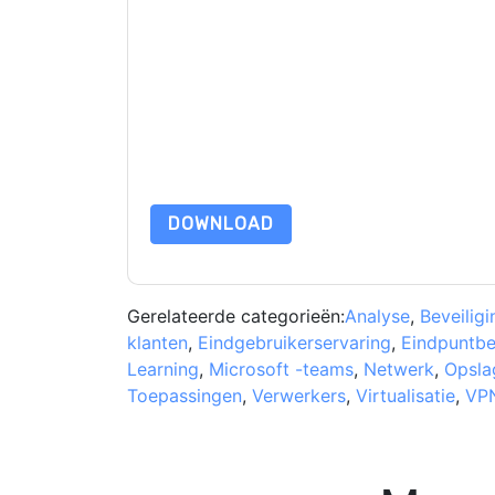
Door dit formulier in te dienen gaat u hiermee a
u opnemen marketinggerelateerde e-mails of te
afmelden.
Dell Technologies and Intel
websites e
privacyverklaring.
Door deze bron aan te vragen gaat u akkoord m
zijn beschermd door onze
Privacyverklaring
. Als
dataprotection@techpublishhub.com
DOWNLOAD
Gerelateerde categorieën:
Analyse
,
Beveilig
klanten
,
Eindgebruikerservaring
,
Eindpuntbe
Learning
,
Microsoft -teams
,
Netwerk
,
Opsla
Toepassingen
,
Verwerkers
,
Virtualisatie
,
VP