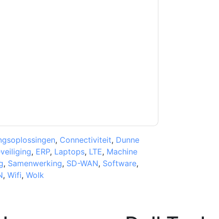
kkoord
Dell Technologies and Intel
contact met
lefonisch. U kunt zich op elk moment
n communicatie is onderworpen aan hun
et onze gebruiksvoorwaarden. Alle gegevens
 u nog vragen heeft, kunt u mailen
ingsoplossingen
,
Connectiviteit
,
Dunne
veiliging
,
ERP
,
Laptops
,
LTE
,
Machine
g
,
Samenwerking
,
SD-WAN
,
Software
,
N
,
Wifi
,
Wolk