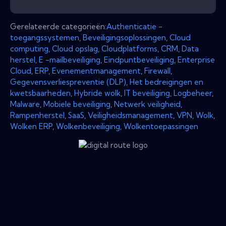
Gerelateerde categorieën:
Authenticatie -
toegangssystemen
,
Beveiligingsoplossingen
,
Cloud
computing
,
Cloud opslag
,
Cloudplatforms
,
CRM
,
Data
herstel
,
E -mailbeveiliging
,
Eindpuntbeveiliging
,
Enterprise
Cloud
,
ERP
,
Evenementmanagement
,
Firewall
,
Gegevensverliespreventie (DLP)
,
Het bedreigingen en
kwetsbaarheden
,
Hybride wolk
,
IT beveiliging
,
Logbeheer
,
Malware
,
Mobiele beveiliging
,
Netwerk veiligheid
,
Rampenherstel
,
SaaS
,
Veiligheidsmanagement
,
VPN
,
Wolk
,
Wolken ERP
,
Wolkenbeveiliging
,
Wolkentoepassingen