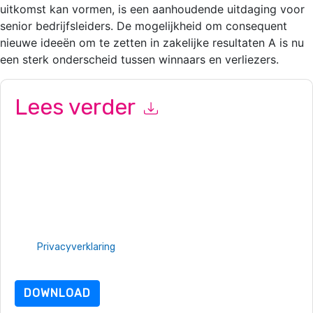
uitkomst kan vormen, is een aanhoudende uitdaging voor
senior bedrijfsleiders. De mogelijkheid om consequent
nieuwe ideeën om te zetten in zakelijke resultaten A is nu
een sterk onderscheid tussen winnaars en verliezers.
Lees verder
Door dit formulier in te dienen gaat u hiermee akkoord
Tanium
contact met u opnemen marketinggerelateerde e-mails of
telefonisch. U kunt zich op elk moment afmelden.
Tanium
websites en communicatie is onderworpen aan hun
privacyverklaring.
Door deze bron aan te vragen gaat u akkoord met onze
gebruiksvoorwaarden. Alle gegevens zijn beschermd door
onze
Privacyverklaring
. Als u nog vragen heeft, kunt u mailen
dataprotection@techpublishhub.com
DOWNLOAD